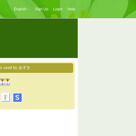
English
Sign Up
Login
Help
es used by あずき