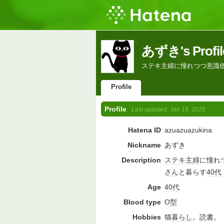
あずき's Profil
ステキ主婦に憧れつつ意識低
Profile
Profile
Last updated:
Jan 19, 2020
Hatena ID
azuazuazukina
Nickname
あずき
Description
ステキ
主婦
に憧れ
さん
と暮らす
40代
Age
40代
Blood type
O型
Hobbies
猫
暮らし
。
読書
。