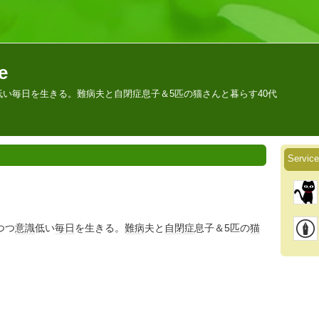
e
い毎日を生きる。難病夫と自閉症息子＆5匹の猫さんと暮らす40代
Servic
つつ
意識
低い
毎日
を生きる。
難病
夫と
自閉症
息子＆5匹の
猫