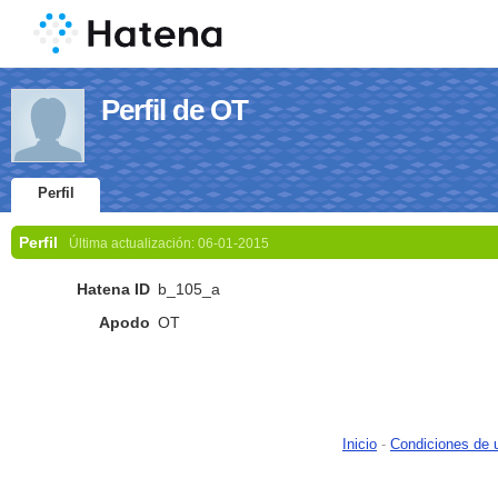
Perfil de OT
Perfil
Perfil
Última actualización:
06-01-2015
Hatena ID
b_105_a
Apodo
OT
Inicio
-
Condiciones de 