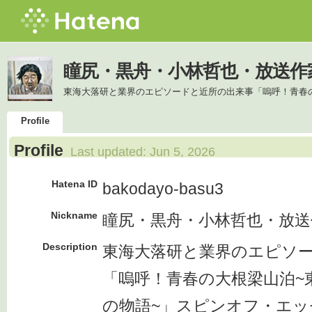
瞳尻・黒舟・小林哲也・放送作家's 
東海大落研と業界のエピソードと近所の出来事「嗚呼！青春
Profile
Profile
Last updated:
Jun 5, 2026
Hatena ID
bakodayo-basu3
Nickname
瞳尻・黒舟・小林哲也・放送
Description
東海大落研と業界のエピソ
「嗚呼！青春の大根梁山泊~
の物語~」スピンオフ・エッ