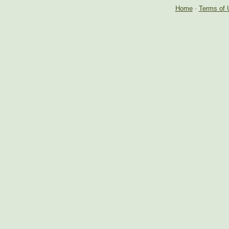
Home
-
Terms of 