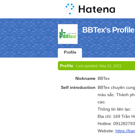
BBTex's Profile
Profile
Profile
Last updated:
May 31, 2021
Nickname
BBTex
Self introduction
BBTex chuyên cung 
màu sắc. Thành phẩ
cao.
Thông tin liên lạc:
Địa chỉ: 169 Trần 
Hotline: 09128279
Website:
https://b