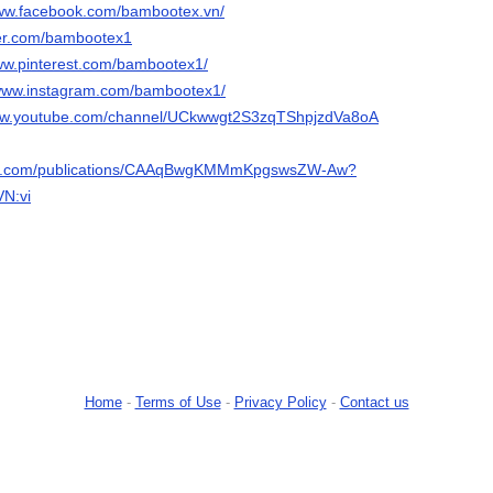
www.facebook.com/bambootex.vn/
tter.com/bambootex1
www.pinterest.com/bambootex1/
/www.instagram.com/bambootex1/
www.youtube.com/channel/UCkwwgt2S3zqTShpjzdVa8oA
gle.com/publications/CAAqBwgKMMmKpgswsZW-Aw?
VN:vi
Home
-
Terms of Use
-
Privacy Policy
-
Contact us