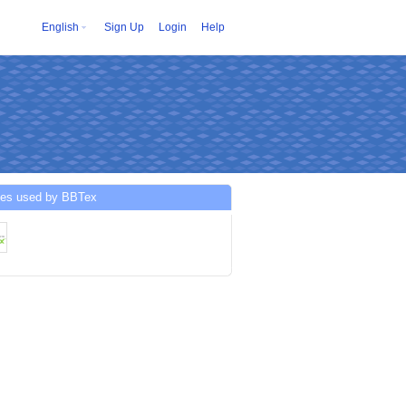
English
Sign Up
Login
Help
ces used by BBTex