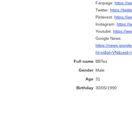
Fanpage:
https://
Twitter:
https://twi
Pinterest:
https://
Instagram:
https:/
Youtube:
https://
Google News:
https://news.goo
hl=vi&gl=VN&ceid=
Full name
BBTex
Gender
Male
Age
31
Birthday
30/05/1990