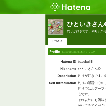
ひといきさん🌻's
釣りが好きです。釣り以外
Profile
Profile
Last updated:
Jan 3, 2024
Hatena ID
baseballlll
Nickname
ひといきさん🌻
Description
釣りが好きです。
Self introduction
釣りの話題中心の
釣りではルアーフ
心です。
それ以外にも興味
ぞいてみてくださ