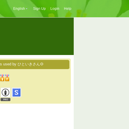
English
Sign Up
Login
Help
ces used by ひといきさん🌻