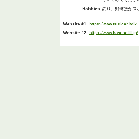
Hobbies
釣り、野球ほかス
Website #1
https://www.tsuridehitoiki
Website #2
https://www.baseballlll.jp/