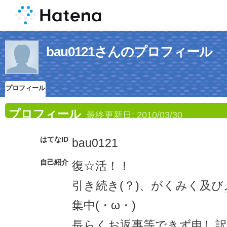
bau0121さんのプロフィール
プロフィール
プロフィール
最終更新日:
2010/03/30
はてなID
bau0121
自己紹介
復☆活！！
引き続き(？)、がくみく及び
集中(・ω・)
長らくお返事等できず申し