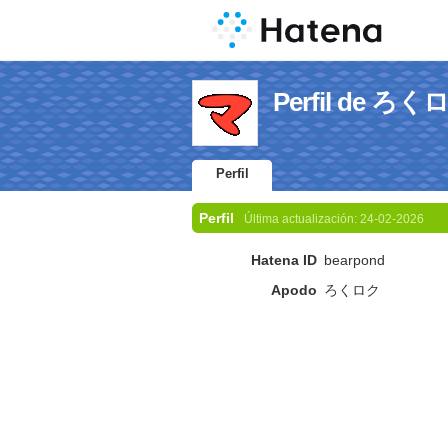
Perfil de ろく
Perfil
Perfil
Última actualización:
24-02-2026
Hatena ID
bearpond
Apodo
ろくロク