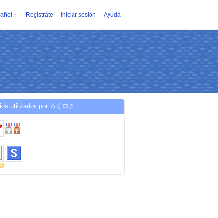
añol
Regístrate
Iniciar sesión
Ayuda
cios utilizados por ろくロク