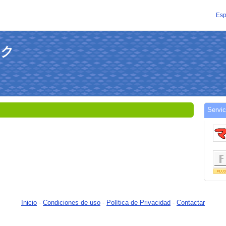
Esp
ロク
Servi
Inicio
-
Condiciones de uso
-
Política de Privacidad
-
Contactar