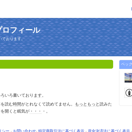
プロフィール
いております。
ベッ
いろいろ書いており
ます
。
本を読む
時間
がとれなくて読めてません。
もっと
もっと
読みた
ジを開くと眠気が
・・・
・。
リシー
-
お問い合わせ
-
特定商取引法に基づく表示
-
資金決済法に基づく表示