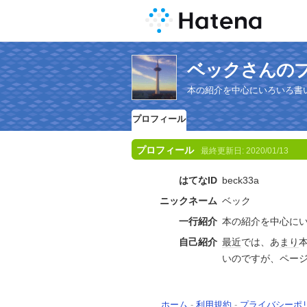
ベックさんの
本の紹介を中心にいろいろ書
プロフィール
プロフィール
最終更新日:
2020/01/13
はてなID
beck33a
ニックネーム
ベック
一行紹介
本の紹介を中心に
自己紹介
最近
では、あ
まり
いのですが、ペー
ホーム
-
利用規約
-
プライバシーポ