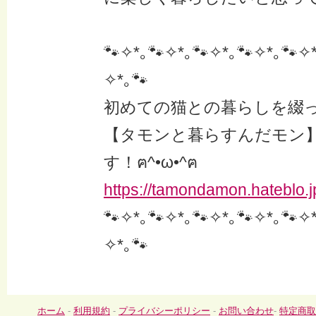
🐾✧*｡🐾✧*｡🐾✧*｡🐾✧*｡🐾✧*
✧*｡🐾
初めての猫との暮らしを綴
【タモンと暮らすんだモン
す！ฅ^•ω•^ฅ
https://tamondamon.hateblo.j
🐾✧*｡🐾✧*｡🐾✧*｡🐾✧*｡🐾✧*
✧*｡🐾
ホーム
-
利用規約
-
プライバシーポリシー
-
お問い合わせ
-
特定商取