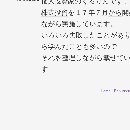
個人投資家
の
くるりん
です。
株式投資
を１７年７月
から
開
ながら
実施
してい
ます
。
いろいろ失敗
したこと
があ
ら
学んだことも多いので
それを整理しながら載せて
す
。
Home
-
Benutzer