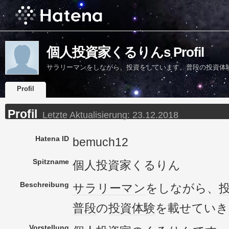
個人投資家くるりんs Profil
サラリーマンをしながら、投資をしています。普段の投資体
Profil
Profil
Letzte Aktualisierung:
23.12.2018
Hatena ID
bemuch12
Spitzname
個人投資家くるりん
Beschreibung
サラリーマン
をしながら、
普段
の
投資
体験
を載せていき
Vorstellung