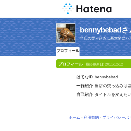
bennybeb
当店の突っ込みは基本的にセ
プロフィール
プロフィール
最終更新日:
2011/12/12
はてなID
bennybebad
一行紹介
当店の
突っ込み
は
自己紹介
タイトル
を変えた
ホーム
-
利用規約
-
プライバシーポ