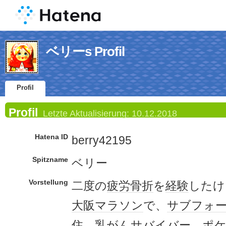
ベリーs Profil
Profil
Profil
Letzte Aktualisierung:
10.12.2018
Hatena ID
berry42195
Spitzname
ベリー
Vorstellung
二度の
疲労
骨折
を
経験
したけ
大阪マラソン
で、
サブフォ
住。
乳がん
サバイバー
。
ポケ