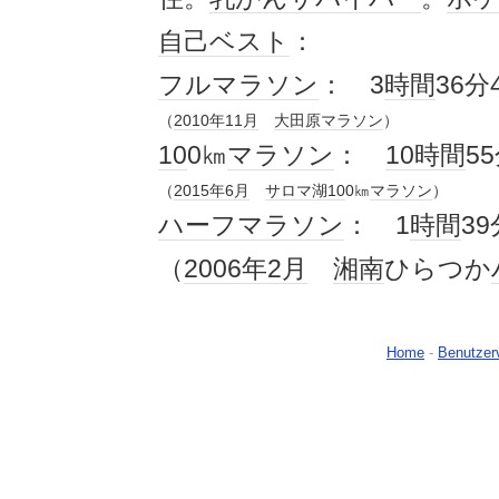
自己
ベスト
：
フルマラソン
： 3
時間
36分
（
2010年
11月
大田原
マラソン
）
10
0㎞
マラソン
：
10
時間
5
（
2015年
6月
サロマ湖
10
0㎞
マラソン
）
ハーフマラソン
： 1
時間
39
（
2006年
2月
湘南
ひらつか
Home
-
Benutzer