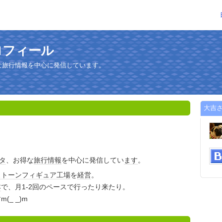
ロフィール
な旅行情報を中心に発信しています。
大吉
タ
、お得な
旅行
情報
を中心に発信してい
ます
。
ストーン
フィギュア
工場
を
経営
。
本
で、月1-2回のペースで行ったり来たり。
m(_ _)m