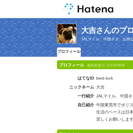
大吉さんのプ
JALマイル、中国ネタ、お得
プロフィール
プロフィール
最終更新日:
2019/08/06
はてなID
best-luck
ニックネーム
大吉
一行紹介
JAL
マイル
、
中国
ネ
自己紹介
中国
東莞
市で
ポリ
生活
の
ベース
は
日
宜しくお願い
しま
す