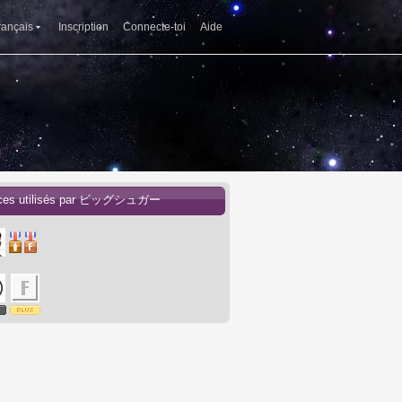
rançais
Inscription
Connecte-toi
Aide
ices utilisés par ビッグシュガー