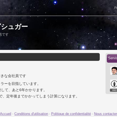
F
ビッグシュガー
員です
Serv
好きな会社員です
イラーを目指しています。
乗して、あと6年かかります。
ので、定年後までかかってしまう計算になります。
Accueil
-
Conditions d'utilisation
-
Politique de confidentialité
-
Nous contacter