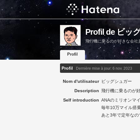
Profil de 
飛行機に乗るのが好きな会社
Profil
Profil
Dernière mise à jour:
6 nov. 2023
Nom d'utilisateur
ビッグシュガー
Description
飛行機に乗るのが
Self introduction
ANAのミリオンマ
毎年10万マイル搭
あと3年で定年な