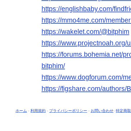
https://englishbaby.com/findfr
https://mmo4me.com/members
https://wakelet.com/@bitphim
https://www.projectnoah.org/
https://forums.bohemia.net/pr
bitphim/
https://www.dogforum.com/m
https://figshare.com/autho
ホーム
-
利用規約
-
プライバシーポリシー
-
お問い合わせ
-
特定商取