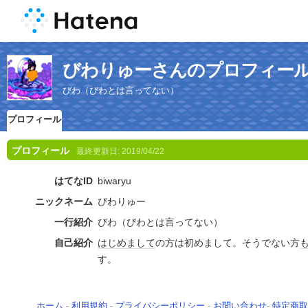
びわりゅーさんのプロフィー
びわ（びわとは言ってない）
プロフィール
プロフィール
最終更新日:
2019/04/22
はてなID
biwaryu
ニックネーム
びわりゅー
一行紹介
びわ（びわとは言ってない）
自己紹介
はじめまして
の方は初めまして。そうでない方
す。
ホーム
-
利用規約
-
プライバシーポリシー
-
お問い合わせ
-
特定商取