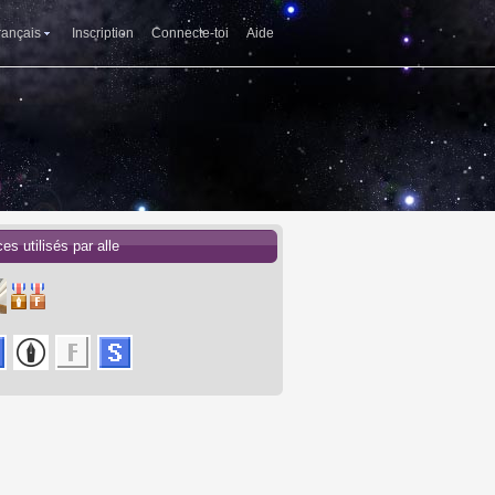
rançais
Inscription
Connecte-toi
Aide
es utilisés par alle