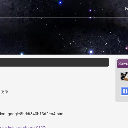
F
Servic
にある
々
cation: google8bddf340b13d2ea4.html
na.ne.jp/black-cherry-0127/