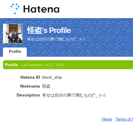
怪盗's Profile
幸せは自分の脚で掴むもの(^_-)-☆
Profile
Profile
Last updated:
Jul 27, 2015
Hatena ID
black_ship
Nickname
怪盗
Description
幸せ
は
自分
の脚で掴む
もの
(^_-)-☆
Home
-
Terms of 