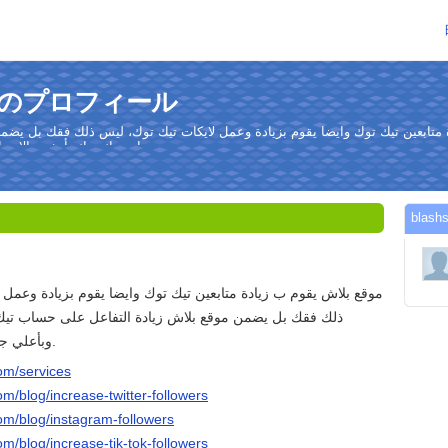
さんのプロフィール
متابعين تيك توك وايضا يقوم بزيادة وعمل لايكات تيك توك، ليس ذلك فقك بل يضمن
حساب تيك توك بأرخص الاسعار وبأعلي جودة وفي وقت محدود.
bla
موقع بلاش يقوم ب زيادة متابعين تيك توك وايضا يقوم بزيادة وعمل 
ذلك فقك بل يضمن موقع بلاش زيادة التفاعل على حساب تيك
وبأعلي جودة وفي وقت محدود.
om/services
m/blog/increase-twitter-followers
om/blog/instagram-followers
m/blog/increase-tik-tok-followers