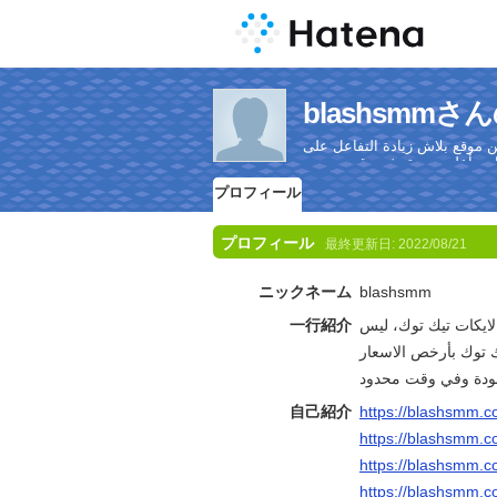
blashsmm
 موقع بلاش زيادة التفاعل على
プロフィール
プロフィール
最終更新日:
2022/08/21
ニックネーム
blashsmm
一行紹介
لايكات تيك توك، ليس
 توك بأرخص الاسعار
自己紹介
https://blashsmm.c
https://blashsmm.co
https://blashsmm.c
https://blashsmm.co