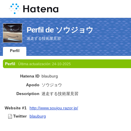
Perfil de ソウジョウ
迷走する技術屋見習
Perfil
Perfil
Última actualización:
24-10-2025
Hatena ID
blauburg
Apodo
ソウジョウ
Description
迷走する
技術
屋見習
Website #1
http://www.soujou.razor.jp/
Twitter
blauburg