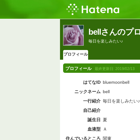
bellさんの
毎日を楽しみたい♪
プロフィール
プロフィール
最終更新日:
2019/02/13
はてなID
bluemoonbell
ニックネーム
bell
一行紹介
毎日を楽しみたい♪
自己紹介
誕生日
夏
血液型
Ａ
住んでいるところ
関東