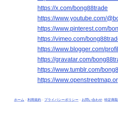
https://x.com/bong88trade
https://www.youtube.com/@b
https://www.pinterest.com/bo
https://vimeo.com/bong88tra
https://www.blogger.com/pro
https://gravatar.com/bong88t
https://www.tumblr.com/bong
https://www.openstreetmap.o
ホーム
-
利用規約
-
プライバシーポリシー
-
お問い合わせ
-
特定商取