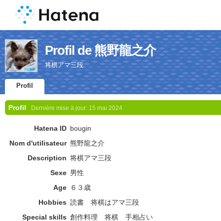
Profil de 熊野龍之介
将棋アマ三段
Profil
Profil
Dernière mise à jour:
15 mai 2024
Hatena ID
bougin
Nom d'utilisateur
熊野龍之介
Description
将棋アマ三段
Sexe
男性
Age
６３歳
Hobbies
読書 将棋はアマ三段
Special skills
創作料理 将棋 手相占い