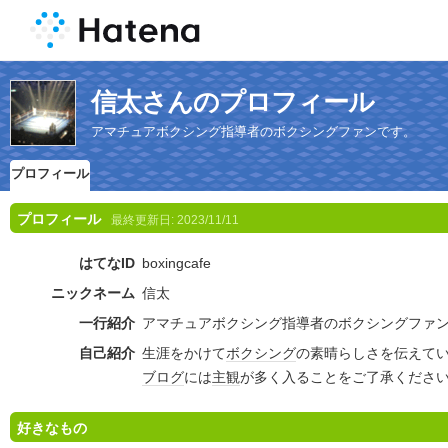
信太さんのプロフィール
アマチュアボクシング指導者のボクシングファンです。
プロフィール
プロフィール
最終更新日:
2023/11/11
はてなID
boxingcafe
ニックネーム
信太
一行紹介
アマチュアボクシング指導者のボクシングファ
自己紹介
生涯をかけて
ボクシング
の素晴らしさを伝えて
ブログ
には
主観
が多く入ることをご了承くださ
好きなもの