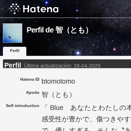
Perfil de 智（とも）
Perfil
Perfil
Última actualización:
29-04-2025
Hatena ID
btomotomo
Apodo
智（とも）
Self introduction
「 Blue あなたとわたしの
感受性が豊かで、傷つきや
で、優しすぎる、そんな〝