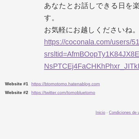
あなたとお話しできる日を
す。
お気軽にお越しくださいね
https://coconala.com/users/
srsltid=AfmBOopTy1K84JX8
NsPTCEj4FaCHKhPhxr_JITk
Website #1
https://btomotomo.hatenablog.com
Website #2
https://twitter.com/tomobluetomo
Inicio
-
Condiciones de 