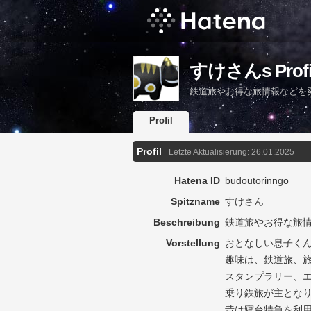
すけさんs Profi
鉄道旅やお得な旅情報などを
Profil
Profil
Letzte Aktualisierung:
26.01.2025
Hatena ID
budoutorinngo
Spitzname
すけさん
Beschreibung
鉄道旅やお得な旅
Vorstellung
おとなしい息子くん
趣味は、鉄道旅、
スタンプラリー、
乗り鉄旅が主とな
昔は寝台特急を利