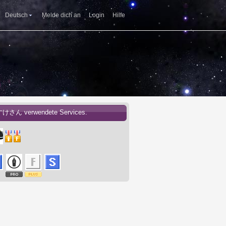
Deutsch
Melde dich an
Login
Hilfe
すけさん verwendete Services.