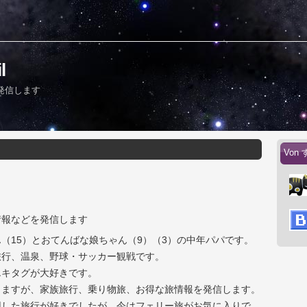
l
発信します
Von 
情報などを発信します
（15）とおてんばな娘ちゃん（9）（3）の中年パパです。
旅行、温泉、野球・サッカー観戦です。
エキタグが大好きです。
りますが、家族旅行、乗り物旅、お得な旅情報を発信します。
用した旅行が好きでしたが、今はフェリー旅がお気に入りで