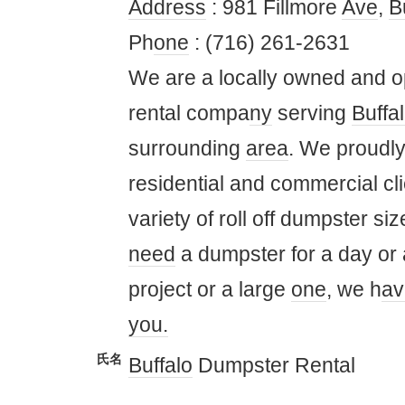
Address
: 981 Fillmore
Ave
,
B
Ph
one
: (716) 261-2631
We are a locally owned and 
rental compa
ny
serving
Buffa
surrounding
area
. We proudly
residential and commercial cli
variety of roll off dumpster s
need
a dumpster for a day or a
project or a large
one
, we h
av
you.
氏名
Buffalo
Dumpster Rental