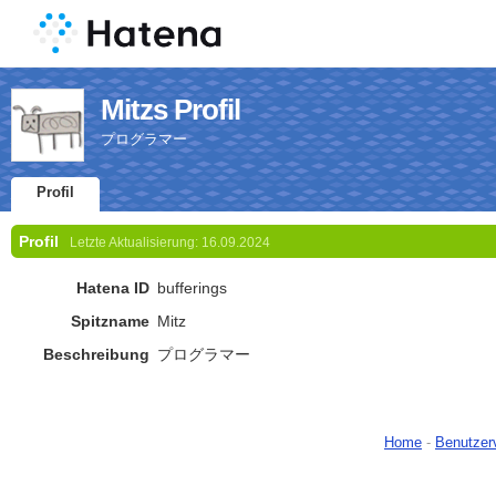
Mitzs Profil
プログラマー
Profil
Profil
Letzte Aktualisierung:
16.09.2024
Hatena ID
bufferings
Spitzname
Mitz
Beschreibung
プログラマー
Home
-
Benutzer