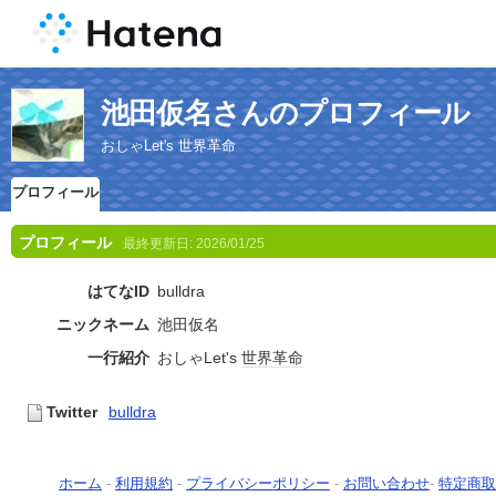
池田仮名さんのプロフィール
おしゃLet's 世界革命
プロフィール
プロフィール
最終更新日:
2026/01/25
はてなID
bulldra
ニックネーム
池田仮名
一行紹介
おしゃLet's
世界革命
Twitter
bulldra
ホーム
-
利用規約
-
プライバシーポリシー
-
お問い合わせ
-
特定商取