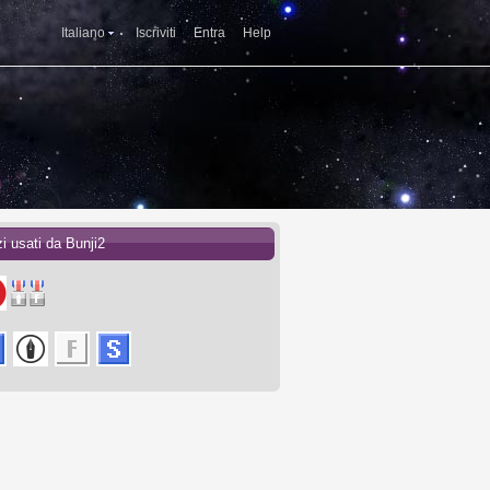
Italiano
Iscriviti
Entra
Help
i usati da Bunji2