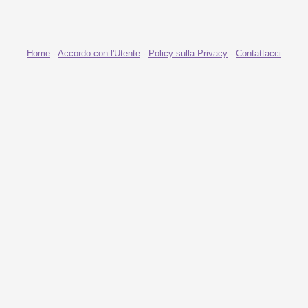
Home
-
Accordo con l'Utente
-
Policy sulla Privacy
-
Contattacci