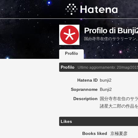
Profilo di Bunji
国分寺市在住のサラリーマン。
Profilo
Profilo
Ultimo aggiornamento:
20/mag/201
Hatena ID
bunji2
Soprannome
Bunji2
Description
国分寺市
在住の
サ
諸星大二郎
の
作品
Likes
Books liked
京極夏彦