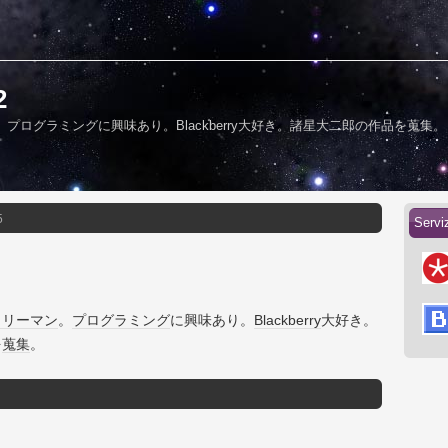
2
プログラミングに興味あり。Blackberry大好き。諸星大二郎の作品を蒐集。
5
Serviz
ラリーマン
。
プログラミング
に興味あり。
Blackberry
大好き。
を
蒐集
。