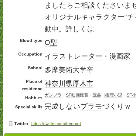
ましたらご
相談
くださいま
オリジナル
キャラクター
“
動
中。詳しくは
Blood type
O型
Occupation
イラストレーター
・
漫画家
School
多摩美術大学
卒
Place of
神奈川県
厚木市
residence
ガンプラ
・
SF映画
鑑賞・
読書
（
推理小説
・
SF
Hobbies
完成しない
プラモ
づくりｗ
Special skills
Twitter
https://twitter.com/tomoart