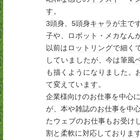
す
。
3頭身、5頭身
キャラ
が主で
子
や、
ロボット
・
メカ
なん
以前は
ロットリング
で細く
していましたが、今は筆風
も描くようになりました。
て変えてい
ます
。
企業
様向けの
お仕事
を中心
が、本や
雑誌
の
お仕事
を中
た
ウェブ
の
お仕事
もお受け
割と柔軟に
対応
しており
ま