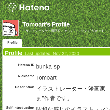
Tomoart's Profile
イラストレーター・漫画家。そして“チャックま”作者です。
Profile
Profile
Last updated:
Nov 22, 2020
Hatena ID
bunka-sp
Nickname
Tomoart
Description
イラストレーター
・
漫画家
ま”作者です。
Self introduction
昭和
な感じの
イラスト
・
マ