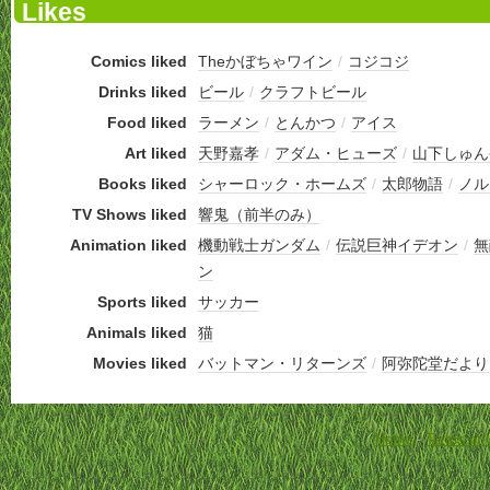
Likes
Comics liked
Theかぼちゃワイン
/
コジコジ
Drinks liked
ビール
/
クラフトビール
Food liked
ラーメン
/
とんかつ
/
アイス
Art liked
天野嘉孝
/
アダム・ヒューズ
/
山下しゅん
Books liked
シャーロック・ホームズ
/
太郎物語
/
ノル
TV Shows liked
響鬼（前半のみ）
Animation liked
機動戦士ガンダム
/
伝説巨神イデオン
/
無
ン
Sports liked
サッカー
Animals liked
猫
Movies liked
バットマン・リターンズ
/
阿弥陀堂だより
Home
-
Terms of 