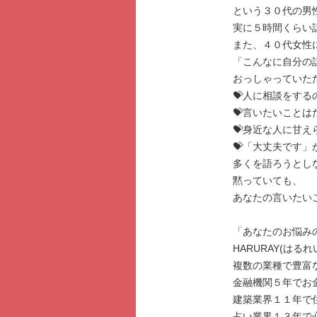
という３０代の男
実に５時間くらい
また、４０代女性
「こんなに自分の
おっしゃっていた
💝人に相談をする
💝言いたいこと
💝身近な人に甘え
💝「大丈夫です」
多くを語ろうとし
黙っていても、
あなたの言いたい
「あなたのお悩み
HARURAY(はるれ
複数の業種で豊富
金融機関５年でお
建築業界１１年で
占い業界１３年で