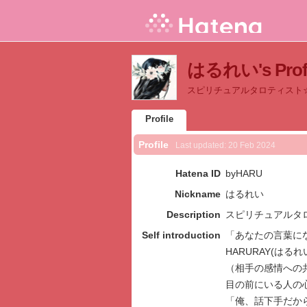
はるれい's Profi
スピリチュアルタロティスト☆
Profile
Profile
Last updated:
20 Feb 2024
Hatena ID
byHARU
Nickname
はるれい
Description
スピリチュアルタロ
Self introduction
「あなたの言葉に
HARURAY(はる
（相手の感情への
目の前にいる人の
「俺、話下手だか