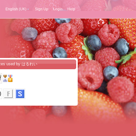
English (UK)
Sign Up
Login
Help
ices used by はるれい