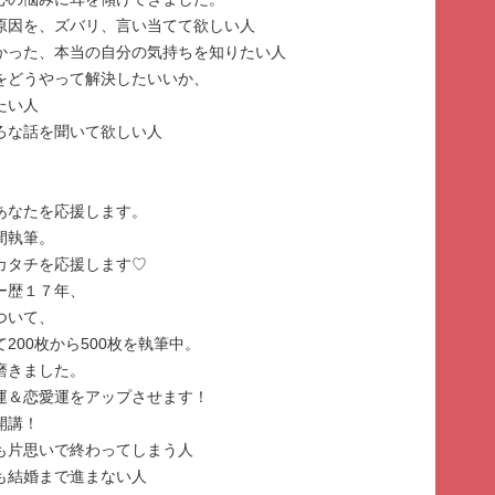
の原因を、ズバリ、言い当てて欲しい人
なかった、本当の自分の気持ちを知りたい人
みをどうやって解決したいいか、
たい人
いろな話を聞いて欲しい人
あなたを応援します。
間執筆。
カタチを応援します♡
ー歴１７年、
ついて、
200枚から500枚を執筆中。
磨きました。
運＆恋愛運をアップさせます！
開講！
ても片思いで終わってしまう人
ても結婚まで進まない人