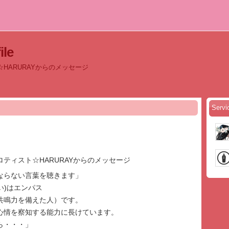
le
HARURAYからのメッセージ
Serv
ティスト☆HARURAYからのメッセージ
ならない言葉を聴きます」
れい)はエンパス
共鳴力を備えた人）です。
心情を察知する能力に長けています。
ら・・・」