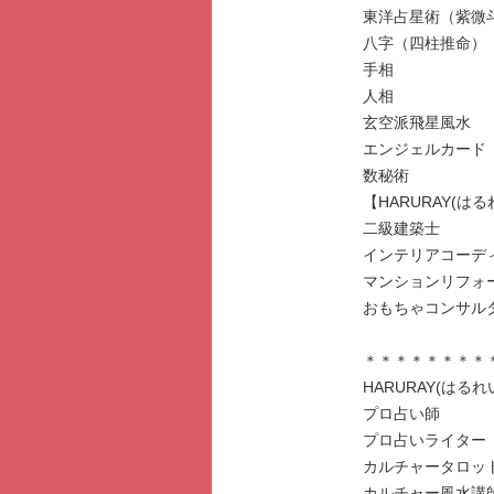
東洋占星術（紫微
八字（四柱推命）
手相
人相
玄空派飛星風水
エンジェルカード
数秘術
【HARURAY(は
二級建築士
インテリアコーデ
マンションリフォ
おもちゃコンサル
＊＊＊＊＊＊＊＊
HARURAY(はる
プロ占い師 
プロ占いライター
カルチャータロ
カルチャー風