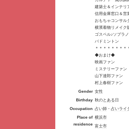
建築士＆インテリ
信用金庫
おもちゃコンサル
横濱着物リメイ
ゴスペル♪ソプ
バドミント
＊＊＊＊＊＊＊＊
◆おまけ◆
映画ファ
ミステリーフ
山下達郎
村上春樹ファ
Gender
女性
Birthday
秋の
とある
日
Occupation
占い師
・
占い
ライ
Place of
横浜市
residence
富士市