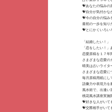
💝あなたの悩み
💝自分が気付か
💝今の自分の悩
最初の一歩を知り
💝とにかくいろ
「結婚したい！」
「恋をしたい！」
恋愛原稿を１７年
さまざまな恋愛の
晴美は占いライタ
さまざまな恋愛に
毎月原稿用紙にして
語彙力や表現力を
風水術で、出逢い
桃花風水講座実施
💝好きな人がい
💝交際相手がい