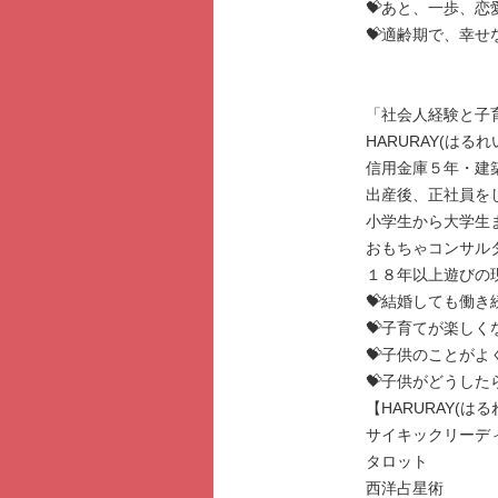
💝あと、一歩、恋
💝適齢期で、幸せ
「社会人経験と子
HARURAY(は
信用金庫５年・建
出産後、正社員を
小学生から大学生
おもちゃコンサル
１８年以上遊びの
💝結婚しても働
💝子育てが楽しく
💝子供のことが
💝子供がどうし
【HARURAY(は
サイキックリーデ
タロット
西洋占星術