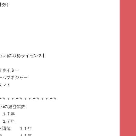
斗数）
るれい)の取得ライセンス】
ィネイター
ームマネジャー
タント
＊＊＊＊＊＊＊＊＊＊＊＊＊＊
れい)の経歴年数
１７年
 １７年
ット講師 １１年
水講師 １１年