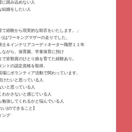
愛に踏み込めない人
な結婚をしたい人
育て経験から現実的な助言をいたします。」
るれい)はワーキングマザーの走りでした。
築士＆インテリアコーディネーター職歴１１年
しながら、保育園、学童保育に預け
まで皆勤賞のひとり娘を育てた経験あり。
タントの認定資格を取得、
現場にボランティア活動で関わっています。
き続けたいと思っている人
ないと思っている人
よくわかさないと感じている人
たら勉強してくれるかと悩んでいる人
るれい)のできること】
ィング