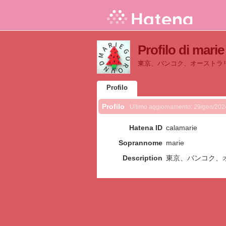
Profilo di marie
東京、バンコク、オーストラ
Profilo
Profilo
Ultimo aggiornamento:
29/gen/202
Hatena ID
calamarie
Soprannome
marie
Description
東京、バンコク、