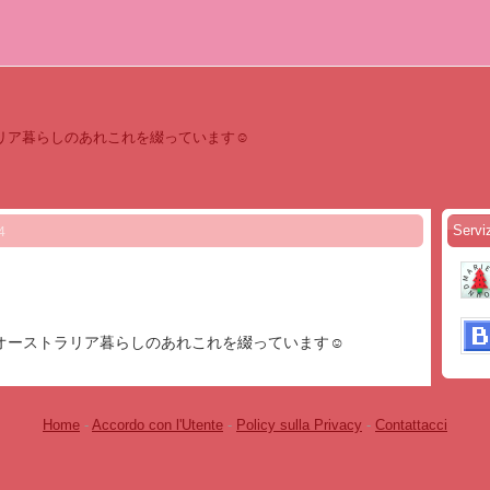
リア暮らしのあれこれを綴っています☺︎
Servi
4
オーストラリア暮らしのあれこれを綴っています☺︎
Home
-
Accordo con l'Utente
-
Policy sulla Privacy
-
Contattacci