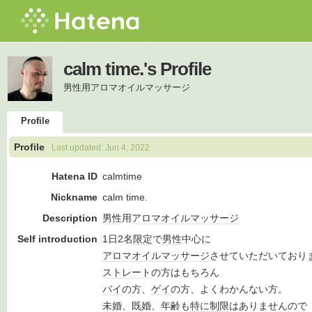
calm time.'s Profile
男性用アロマオイルマッサージ
Profile
Profile
Last updated:
Jun 4, 2022
Hatena ID
calmtime
Nickname
calm time.
Description
男性
用
アロマオイル
マッサージ
Self introduction
1日2名
限定
で
男性
中心に
アロマオイル
マッサージ
させていただいており
ストレート
の方はもちろん
バイ
の方、
ゲイ
の方、よくわかんない方。
未婚、既婚、年齢も
特に
制限
はありませんので