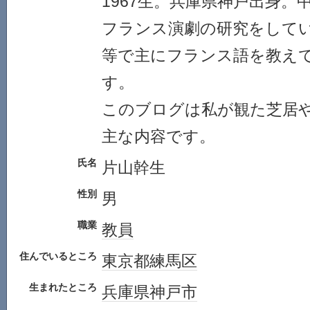
1967生。兵庫県神戸出身。
フランス演劇の研究をして
等で主にフランス語を教え
す。
このブログは私が観た芝居
主な内容です。
氏名
片山幹生
性別
男
職業
教員
住んでいるところ
東京都
練馬区
生まれたところ
兵庫県
神戸市