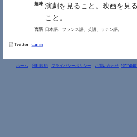
趣味
演劇
を見ること。
映画
を見
こと。
言語
日本語
、
フランス語
、
英語
、
ラテン語
。
Twitter
camin
ホーム
-
利用規約
-
プライバシーポリシー
-
お問い合わせ
-
特定商取