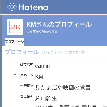
KMさんのプロフィール
見た芝居や映画の覚書
プロフィール
プロフィール
最終更新日:
2021/09/20
はてなID
camin
ニックネーム
KM
一行紹介
見た芝居や
映画
の覚書
自己紹介
片山幹生