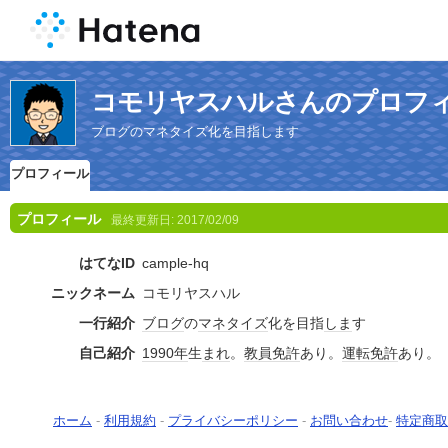
コモリヤスハルさんのプロフ
ブログのマネタイズ化を目指します
プロフィール
プロフィール
最終更新日:
2017/02/09
はてなID
cample-hq
ニックネーム
コモリヤスハル
一行紹介
ブログ
の
マネタイズ
化を目指
しま
す
自己紹介
1990年
生
まれ
。
教員免許
あり。
運転免許
あり。
ホーム
-
利用規約
-
プライバシーポリシー
-
お問い合わせ
-
特定商取