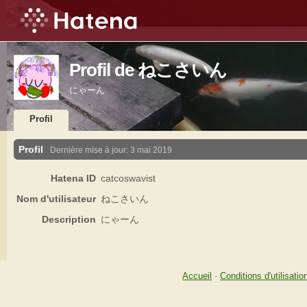
Profil de ねこさいん
にゃーん
Profil
Profil
Dernière mise à jour:
3 mai 2019
Hatena ID
catcoswavist
Nom d'utilisateur
ねこさいん
Description
にゃーん
Accueil
-
Conditions d'utilisatio