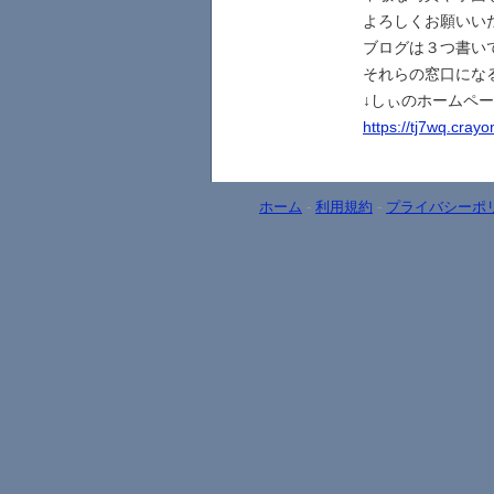
よろしくお願いい
ブログは３つ書い
それらの窓口にな
↓しぃのホームペ
https://tj7wq.crayo
ホーム
-
利用規約
-
プライバシーポ