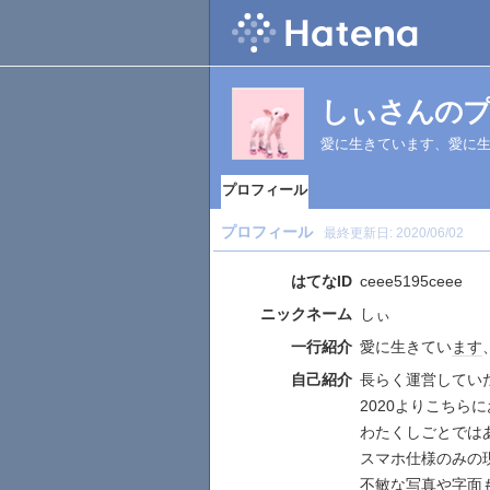
しぃさんの
愛に生きています、愛に
プロフィール
プロフィール
最終更新日:
2020/06/02
はてなID
ceee5195ceee
ニックネーム
しぃ
一行紹介
愛に生きてい
ます
自己紹介
長らく運営してい
2020よりこちら
わたくしごとでは
スマホ仕様のみの
不敏な写真や字面