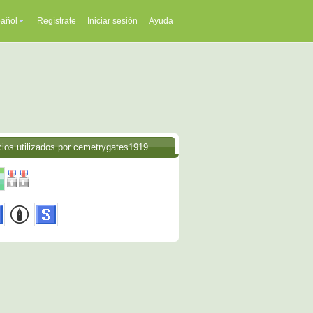
añol
Regístrate
Iniciar sesión
Ayuda
cios utilizados por cemetrygates1919