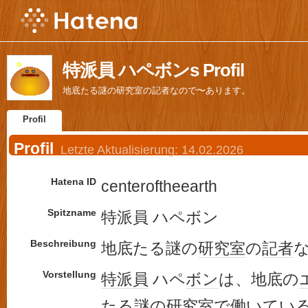
特派員 ハペボンs Profil
地底たる謎の研究室の記者なので〜あります。
Profil
Profil
Letzte Aktualisierung:
14.02.2026
Hatena ID
centeroftheearth
Spitzname
特派員 ハペボン
Beschreibung
地底たる謎の
研究室
の
記者
Vorstellung
特派員
ハペ
ボン
は、地底の
たる謎の
研究室
で働いてい