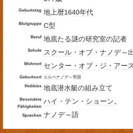
Geburtstag
地上暦16
40年代
Blutgruppe
C型
Beruf
地底たる謎の
研究室
の
記者
Schule
スクール
・オブ・
ナノ
デ～
Wohnort
センター・オブ・ジ・アー
Geburtsort
エルベ
ナノ
デ～
帝国
Hobbies
地底
潜水艇
の組み立て
Besondere
ハイ
・テン・
ショーン
。
Fähigkeiten
ナノ
デ～語
Sprachen