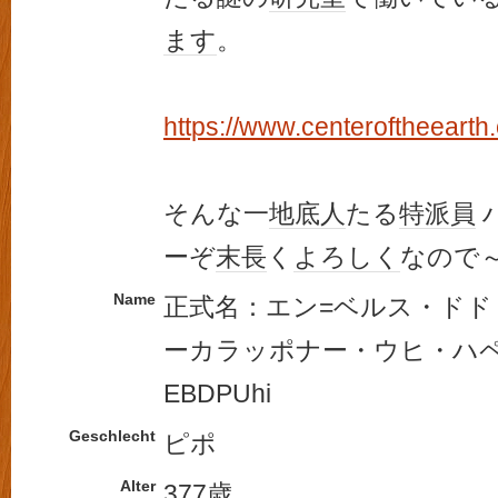
ます
。
https://www.centeroftheearth
そんな一
地底人
たる
特派員
ーぞ
末長
く
よろしく
なので
Name
正式名：エン=ベルス・ド
ーカラッポナー・ウヒ・ハペボ
EBDPUhi
Geschlecht
ピポ
Alter
377歳