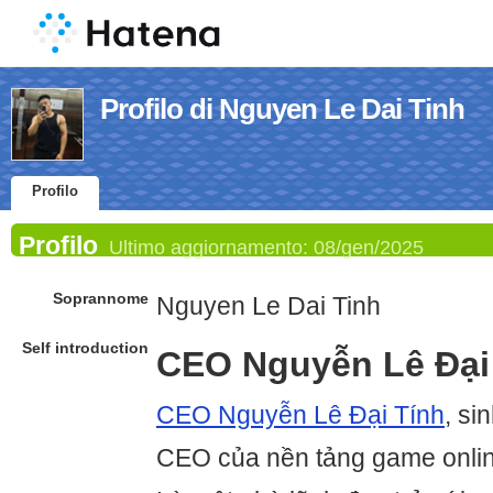
Profilo di Nguyen Le Dai Tinh
Profilo
Profilo
Ultimo aggiornamento:
08/gen/2025
Soprannome
Nguyen Le Dai Tinh
Self introduction
CEO Nguyễn Lê Đại
CEO Nguyễn Lê Đại Tính
, si
CEO của nền tảng game onli