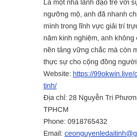
Là một nhà lãnh đạo trẻ với 
ngưỡng mộ, anh đã nhanh ch
mình trong lĩnh vực giải trí tr
năm kinh nghiệm, anh không 
nền tảng vững chắc mà còn ma
thực sự cho cộng đồng người 
Website:
https://99okwin.live
tinh/
Địa chỉ: 28 Nguyễn Tri Phươn
TPHCM
Phone: 0918765432
Email:
ceonguyenledaitinh@g