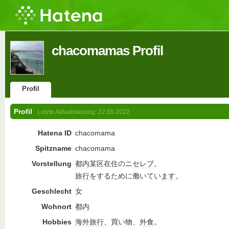
chacomamas Profil
Profil
Profil
Letzte Aktualisierung:
22.09.2022
Hatena ID
chacomama
Spitzname
chacomama
Vorstellung
都内
某区在住のニ
セレブ
。
旅行
をするために働いてい
ます
。
Geschlecht
女
Wohnort
都内
Hobbies
海外旅行
、買い物、
外食
。