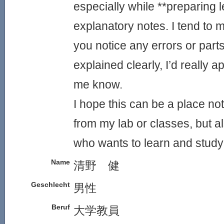
especially while **preparing l
explanatory notes. I tend to 
you notice any errors or parts
explained clearly, I’d really a
me know.
I hope this can be a place not
from my lab or classes, but a
who wants to learn and study
Name
清野 健
Geschlecht
男性
Beruf
大学教員