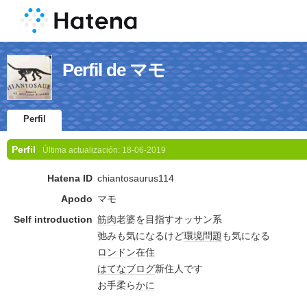
Perfil de マモ
Perfil
Perfil
Última actualización:
18-06-2019
Hatena ID
chiantosaurus114
Apodo
マモ
Self introduction
筋肉
老婆を目指すオッサン系
弛みも気になるけど
環境問題
も気になる
ロンドン
在住
はてなブログ
新住人です
お手柔ら
かに