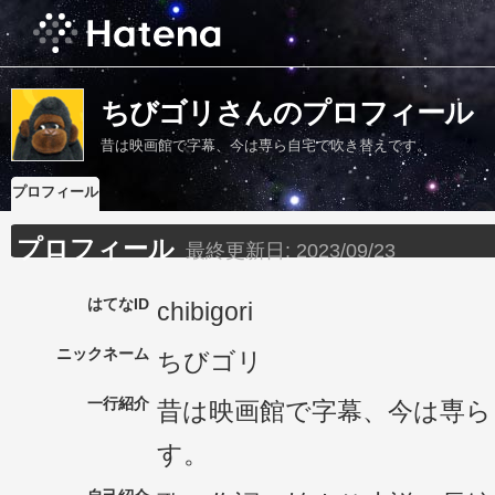
ちびゴリさんのプロフィール
昔は映画館で字幕、今は専ら自宅で吹き替えです。
プロフィール
プロフィール
最終更新日:
2023/09/23
はてなID
chibigori
ニックネーム
ちびゴリ
一行紹介
昔は映画館で字幕、今は専ら
す。