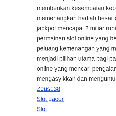
memberikan kesempatan kep
memenangkan hadiah besar 
jackpot mencapai 2 miliar rup
permainan slot online yang 
peluang kemenangan yang m
menjadi pilihan utama bagi p
online yang mencari pengal
mengasyikkan dan menguntu
Zeus138
Slot gacor
Slot