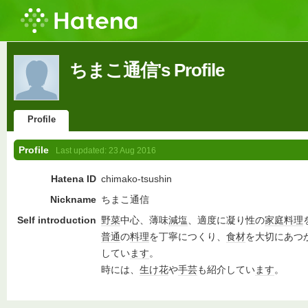
ちまこ通信's Profile
Profile
Profile
Last updated:
23 Aug 2016
Hatena ID
chimako-tsushin
Nickname
ちまこ通信
Self introduction
野菜
中心、薄味
減塩
、適度に凝り性の
家庭料理
普通
の
料理
を丁寧につくり、
食材
を大切にあつ
してい
ます
。
時には、
生け花
や
手芸
も紹介してい
ます
。