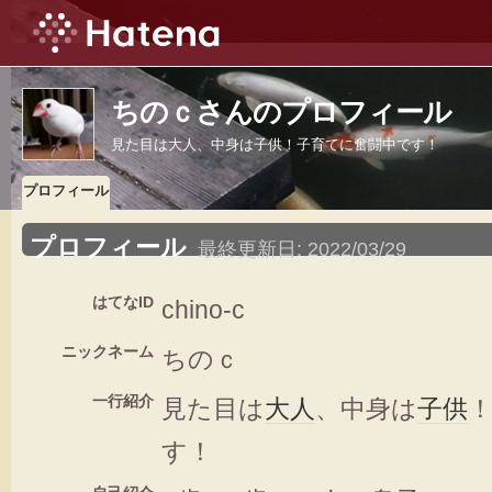
ちのｃさんのプロフィール
見た目は大人、中身は子供！子育てに奮闘中です！
プロフィール
プロフィール
最終更新日:
2022/03/29
はてなID
chino-c
ニックネーム
ちのｃ
一行紹介
見た目は
大人
、中身は
子供
す！