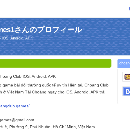
bgames1さんのプロフィール
b IOS, Android, APK
cho
hoáng Club IOS, Android, APK
 game bài đổi thưởng quốc tế uy tín Hiện tại, Choang Club
h ở Việt Nam Tải Choáng ngay cho iOS, Android, APK trải
hoangclub.games/
b.games@gmail.com
 Huê, Phường 9, Phú Nhuận, Hồ Chí Minh, Việt Nam