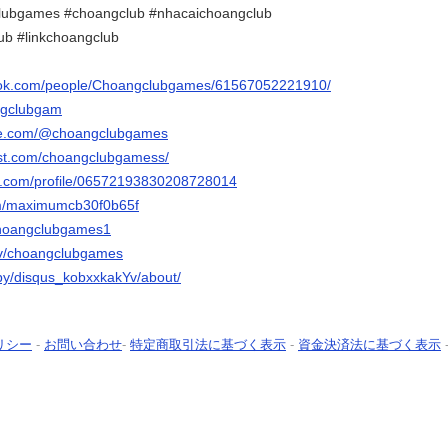
lubgames #choangclub #nhacaichoangclub
ub #linkchoangclub
ook.com/people/Choangclubgames/61567052221910/
ngclubgam
ube.com/@choangclubgames
est.com/choangclubgamess/
er.com/profile/06572193830208728014
com/maximumcb30f0b65f
/choangclubgames1
.tv/choangclubgames
/by/disqus_kobxxkakYv/about/
リシー
-
お問い合わせ
-
特定商取引法に基づく表示
-
資金決済法に基づく表示