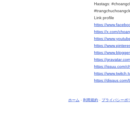
Hastags: #choangc
#trangchuchoangcl
Link profile
https://www.faceb
https://x.com/choa
https://www.yout
https://www.pinter
https://www.blogg
https://gravatar.
https://issuu.com
https://www.twitch
https://disqus.com
ホーム
-
利用規約
-
プライバシーポ