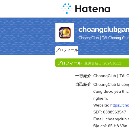
choangclu
ChoangClub | Tải Choáng Clu
プロフィール
プロフィール
最終更新日:
2024/10/12
一行紹介
ChoangClub | Tải C
自己紹介
ChoangClub là cổng
đang được yêu thíc
nghiệm.
Website:
https://c
SĐT: 0388963547
Email: choangclu
Địa chỉ: 65 Hồ Văn