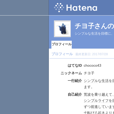
チヨ子さんの
シンプルな生活を目標に
プロフィール
プロフィール
最終更新日:
2017/07/28
はてなID
chococo43
ニックネーム
チヨ子
一行紹介
シンプル
な
生活
を
ま
す。
自己紹介
荒波を乗り越えて
シンプルライフ
を
ずつ
前進
してい
ま
七転び八起き
より