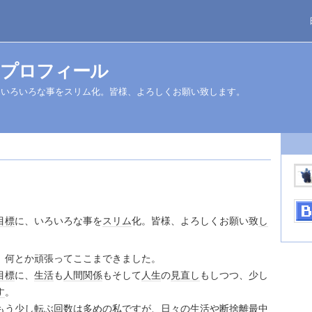
プロフィール
、いろいろな事をスリム化。皆様、よろしくお願い致します。
目標
に、いろいろな事を
スリム
化。皆様、よろしくお願い致
し
、何とか頑張ってここまできました。
目標
に、
生活
も
人間関係
もそして
人生
の
見直し
もしつつ、少し
す
。
もう少し転ぶ回数は多めの私ですが、日々の
生活
や
断捨離
最中